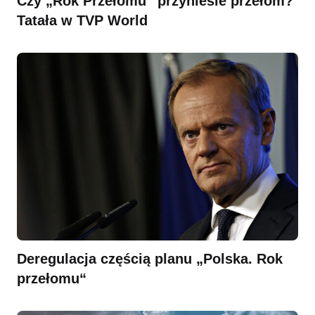
Czy „Rok Przełomu” przyniesie przełom?
Tatała w TVP World
Deregulacja częścią planu „Polska. Rok
przełomu“