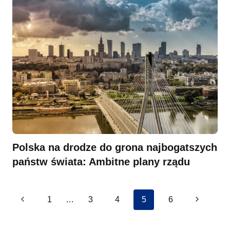
Polska na drodze do grona najbogatszych
państw świata: Ambitne plany rządu
Nawigacja
Poprzednia
Następna
1
…
3
4
5
6
strona
strona